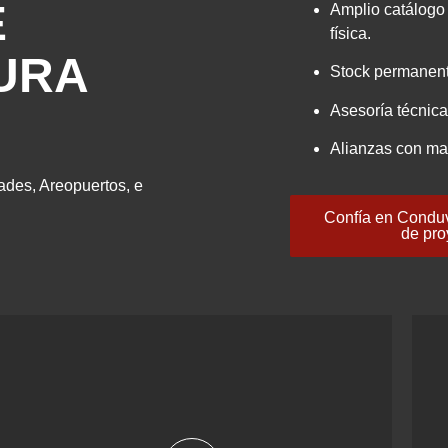
E
Amplio catálogo 
física.
URA
Stock permanent
Asesoría técnica
Alianzas con ma
ades, Areopuertos, e
Confía en Conduve
de pro