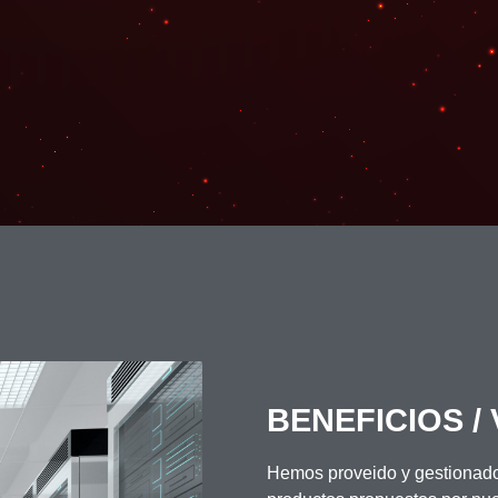
BENEFICIOS /
Hemos proveido y gestionado l