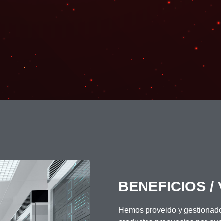
BENEFICIOS /
Hemos proveido y gestionado l