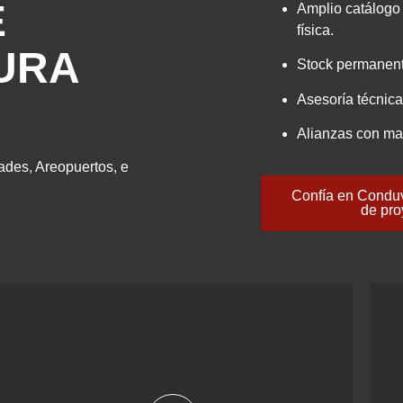
E
Amplio catálogo 
física.
URA
Stock permanent
Asesoría técnica
Alianzas con ma
ades, Areopuertos, e
Confía en Conduve
de pro